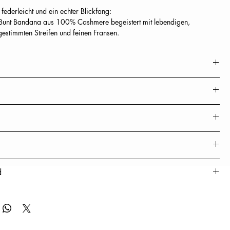
 federleicht und ein echter Blickfang:
unt Bandana aus 100% Cashmere begeistert mit lebendigen,
estimmten Streifen und feinen Fransen.
d und vielseitig tragbar – ob lässig geknotet oder elegant drapiert.
 Statement für jede Saison.
r
eite x Länge)
ransen
igung
d