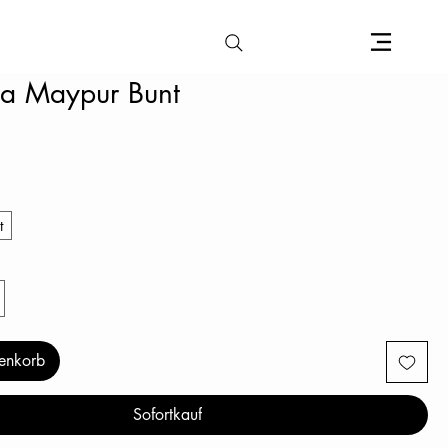
a Maypur Bunt
is
t
enkorb
Sofortkauf