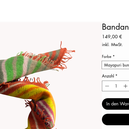
Bandan
Pre
149,00 €
inkl. MwSt.
Farbe
*
Mayapuri bun
Anzahl
*
In den War