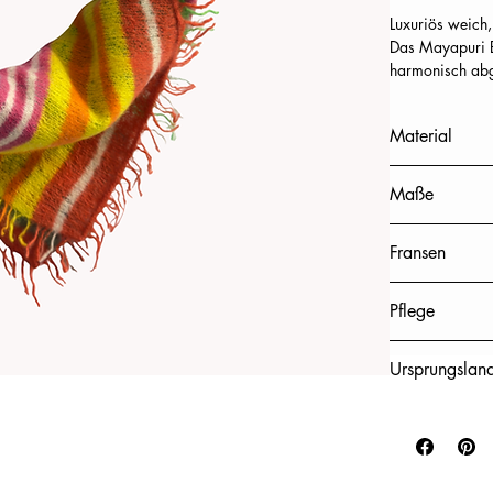
Luxuriös weich,
Das Mayapuri B
harmonisch abg
Angenehm wärmen
Material
Ein farbstarkes
100% Kaschmi
Maße
70 x 70 cm (Br
Fransen
vier seitliche F
Pflege
chemische Rein
Ursprungslan
Nepal