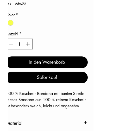
inkl. MwSt.
Color
*
Anzahl
*
In den Warenkorb
Sofortkauf
100 % Kaschmir Bandana mit bunten Streife
Dieses Bandana aus 100 % reinem Kaschmir
ist besonders weich, leicht und angenehm
warm. Die leicht gefilzte Oberfläche sorgt für
eine schöne, hochwertige Optik und ein
Material
weiches Tragegefühl.