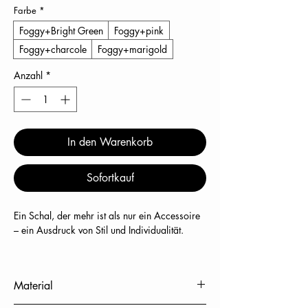
Farbe
*
Foggy+Bright Green
Foggy+pink
Foggy+charcole
Foggy+marigold
Anzahl
*
In den Warenkorb
Sofortkauf
Ein Schal, der mehr ist als nur ein Accessoire
– ein Ausdruck von Stil und Individualität.
Aus edlem Cashmere-Baumwoll-Blend
handgefertigt, überzeugt dieses Unikat durch
Material
seine außergewöhnliche Weichheit und
hochwertige Verarbeitung. Das ikonische