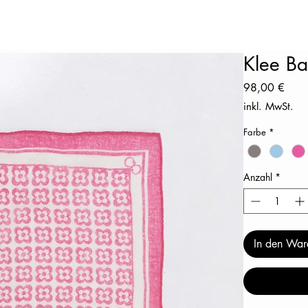
Klee B
Preis
98,00 €
inkl. MwSt.
Farbe
*
Anzahl
*
In den War