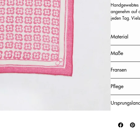
Handgewebtes 
angenehm auf d
jeden Tag. Viel
Material
100% Kaschmi
Maße
50 x 50 cm(Bre
Fransen
vier seitliche F
Pflege
chemische Rein
Ursprungslan
Nepal