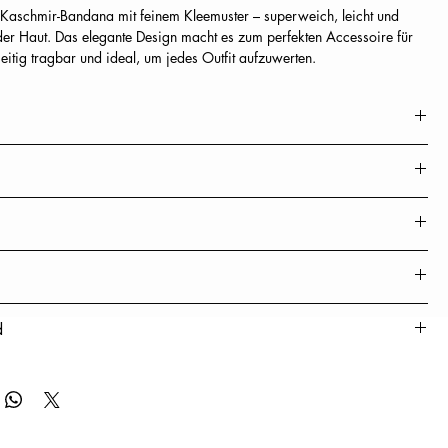
Kaschmir-Bandana mit feinem Kleemuster
– superweich, leicht und
er Haut. Das elegante Design macht es zum perfekten Accessoire für
seitig tragbar und ideal, um jedes Outfit aufzuwerten.
r
ite x Länge)
ransen
igung
d