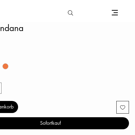
andana
enkorb
Sofortkauf