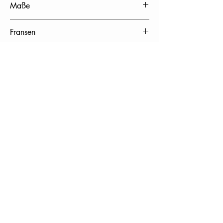
Maße
70 x 200 cm ( Breite x Länge)
Fransen
Offene Fransen am Saum
Pflege
chemische Reinigung
Ursprungsland
Nepal
SERVICE
UNTERNEHMEN
MEINE BESTELLUNGEN
ÜBER UNS
FAQ
VERSAND
RETOURE
B2B
RECHTLICHE GRUNDLAGEN