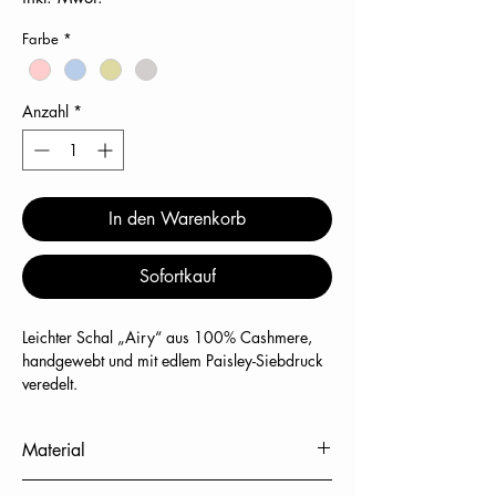
Farbe
*
Anzahl
*
In den Warenkorb
Sofortkauf
Leichter Schal „Airy“ aus
100% Cashmere
,
handgewebt und mit edlem
Paisley-Siebdruck
veredelt.
Die feine, luftige Qualität sorgt für ein
besonders angenehmes Tragegefühl und
Material
zeitlose Eleganz.
100% Kaschmir