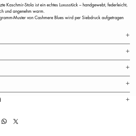
lzte Kaschmir-Stola ist ein echtes Luxusstück – handgewebt, federleicht,
ch und angenehm warm.
ramm-Muster von Cashmere Blues wird per Siebdruck aufgetragen
m Stola eine stilvolle, moderne Note.
en Tag – ob lässig zur Jeans oder elegant zum Kleid.Ein elegantes
 sich vielseitig kombinieren lässt – zeitlos schön und angenehm zu
r
reite x Länge)
n am Saum
igung
d