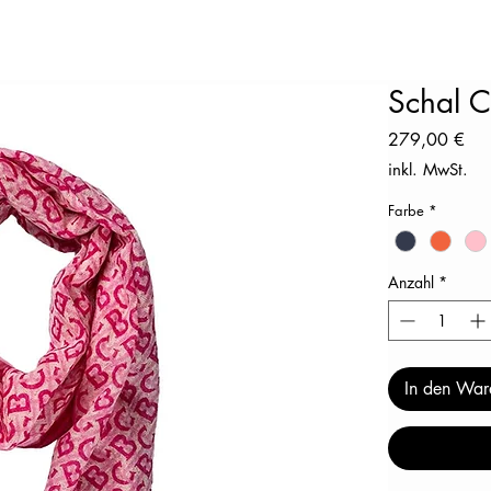
Schal 
Pre
279,00 €
inkl. MwSt.
Farbe
*
Anzahl
*
In den War