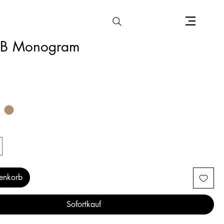
CB Monogram
is
enkorb
Sofortkauf