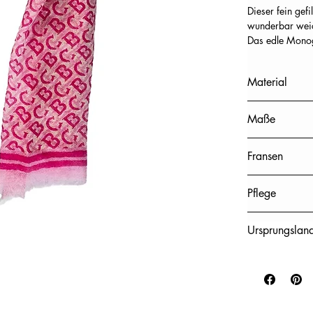
Dieser fein gefi
wunderbar wei
Das edle Monog
und verleiht de
Perfekt für jed
Material
Accessoire, das
tragen.
100% Kaschmi
Maße
70 x 200 cm (B
Fransen
Offene Franse
Pflege
chemische Rein
Ursprungslan
Nepal