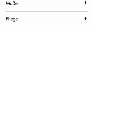
Maße
90 x 200 cm ( Breite x Länge)
Pflege
Offene Kurz Fransen am Saum
Pflege
chemische Reinigung
Ursprungsland
Nepal
SERVICE
UNTERNEHMEN
MEINE BESTELLUNGEN
ÜBER UNS
FAQ
VERSAND
RETOURE
B2B
RECHTLICHE GRUNDLAGEN