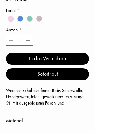
Farbe
*
Anzahl
*
In den Warenkorb
Sofortkauf
Weicher Schal aus feiner Baby-Schurwolle.
Handgewebt, leicht gewalkt und im Vintage-
Stil mit ausgeblassten Fasan- und
Blumenmotiven digital bedruckt. Mit kurzen
Fransen am Saum.
Material
100% Baby schurwolle (Babywool)