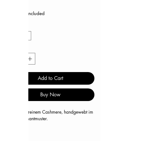
Price
€299.00
Sales Tax Included
Color
*
Beige-Blue
Quantity
*
Add to Cart
Buy Now
Aus
100% reinem Cashmere
, handgewebt im
feinen
Diamantmuster
.
Das maritime Design mit Nautilus-Muschel,
Korallen, Fischen und Seesternen in sanften